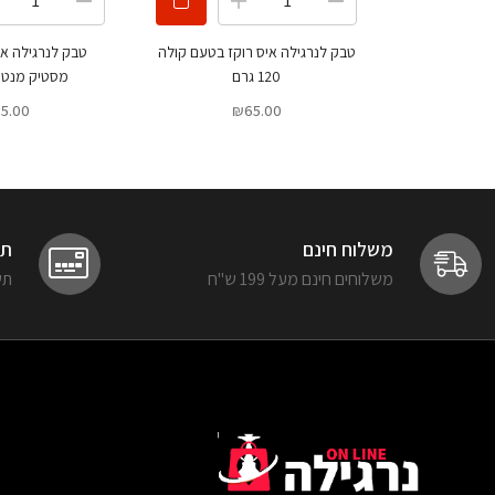
טבק לנרגילה איס רוקז בטעם קולה
טבק לנרגילה אי
120 גרם
מסטיק מנטה 120 ג
5.00
₪
65.00
משלוח חינם
תש
משלוחים חינם מעל 199 ש"ח
תשל