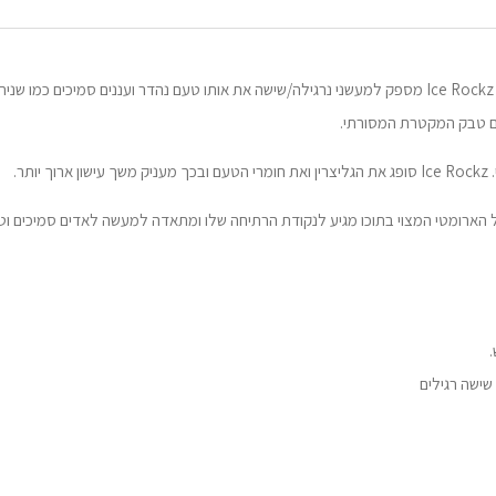
Ice Rockz חולל מהפכה בעקרונות המסורתיים של עישון נישה. Ice Rockz מספק למעשני נרגילה/שישה את אותו טעם
ם מופעל על ראש השישה המכיל את Ice Rockz, הנוזל הארומטי המצוי בתוכו מגיע לנקודת הרתיחה שלו ומתאדה ל