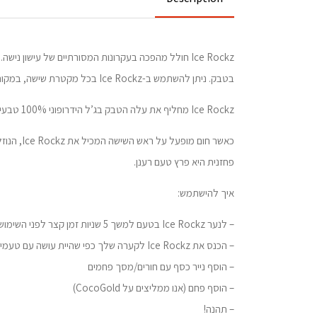
בטבק. ניתן להשתמש ב-Ice Rockz בכל מקטרת שישה, במקום טבק המקטרת המסורתי.
Ice Rockz מחליף את עלה הטבק בג’ל הידרופוני 100% טבעי. Ice Rockz סופג את הגליצרין ואת חומרי הטעם ובכך מעניק משך עישון ארוך יותר.
כאשר חו
פחזנית היא פרץ טעם רענן.
איך להישתמש:
– לנער Ice Rockz בטעם למשך 5 שניות זמן קצר לפני השימוש.
– הכנס את Ice Rockz לקערה שלך כפי שהיית עושה עם טעמי שישה רגילים
– הוסף נייר כסף עם חורים/מסך פחמים
– הוסף פחם (אנו ממליצים על CocoGold)
– תהנה!