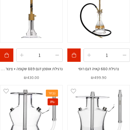
נרגילת 680 קאיה דגם רוסי
נרגילת אוסמן דגם 889 שקופה + צינור 60 ס”מ
₪
430.00
₪
499.90
נבחר
-8%