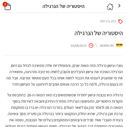
0
היסטוריה של הנרגילה
בלוג נרגילות
היסטוריה של הנרגילה
06/08/2023
ADMIN
BY
נוצרו עישון נרגילה מזה מאות שנים, והפופולריות שלה ממשיכה לגדול גם היום.
הנרגילה הופכת את עישון התבלינים והטבק לחוויה מרהיבה ומרגיעה, ומשאירה
את מי שמעניק לעצמו את הכבוד לחוות אותה בכל פעם מאושר ומרוצה. אבל מה
זה בעצם נרגילה, ולמה כל כך הרבה אנשים אוהבים להתענג על העישון הזה?
נרגילה היא צנצנת עישון ייחודית שמשתמשים בה מאז המאה ה-16. בהתבסס על
מקורות היסטוריים, התפשטה הנרגילה ממזרח התיכון והובאה לאירופה בסוף
המאה ה-16 ולאחר מכן גם לשאר העולם. במרכז הנרגילה יש ברז בו ממוקמת
ערכת אבן נרגילה, שהיא החלק המקצועי ביותר בנרגילה וכן סיגריה מסך ונשימה.
בעזרת מעברי אוויר סבירים ורובוטים הממוקמים בעלים של הצנצנת, נשמה את
התערובת המיוחדת דרך הצינור של הנרגילה. חוויית העישון מיוחדת בזכות פעילות